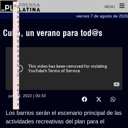
×
F
MENU
ai
viernes 7 de agosto de 2026
le
d
t
Cuba, un verano para tod@s
o
in
iti
al
iz
e
p
lu
g
in
:
w
p
li
junio 4, 2022 | 00:33
n
k
Failed to initialize plugin: wplink
Los barrios serán el escenario principal de las
actividades recreativas del plan para el