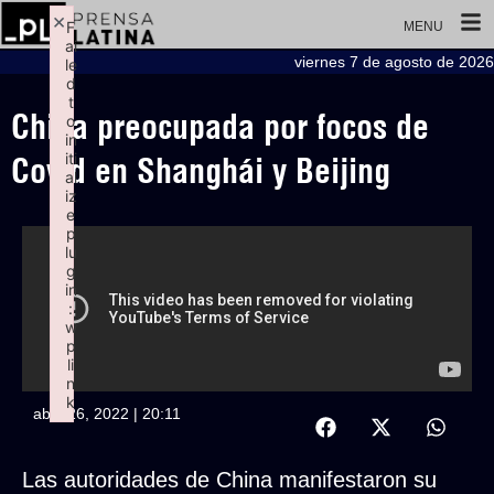
×
F
MENU
ai
viernes 7 de agosto de 2026
le
d
t
China preocupada por focos de
o
in
iti
Covid en Shanghái y Beijing
al
iz
e
p
lu
g
in
:
w
p
li
n
k
abril 26, 2022 | 20:11
Failed to initialize plugin: wplink
Las autoridades de China manifestaron su