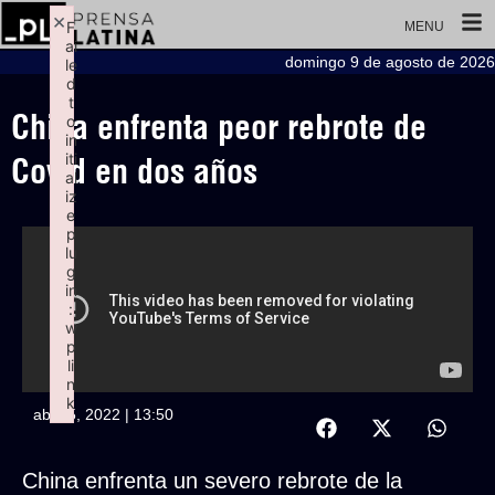
×
F
MENU
ai
domingo 9 de agosto de 2026
le
d
t
China enfrenta peor rebrote de
o
in
iti
Covid en dos años
al
iz
e
p
lu
g
in
:
w
p
li
n
k
abril 5, 2022 | 13:50
Failed to initialize plugin: wplink
China enfrenta un severo rebrote de la