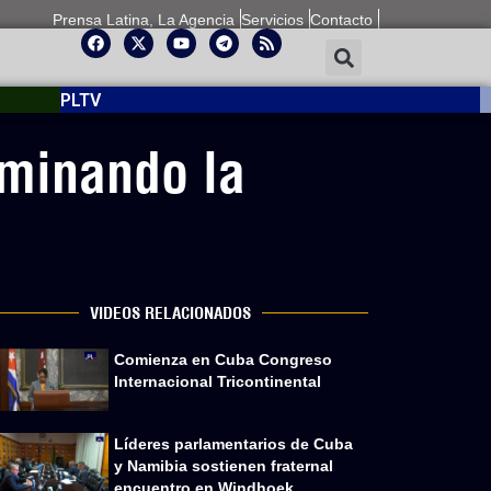
Prensa Latina, La Agencia
Servicios
Contacto
PLTV
uminando la
VIDEOS RELACIONADOS
Comienza en Cuba Congreso
Internacional Tricontinental
Líderes parlamentarios de Cuba
y Namibia sostienen fraternal
encuentro en Windhoek