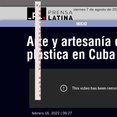
×
F
viernes 7 de agosto de 2
ai
le
d
INICIO
t
o
in
Arte y artesanía
iti
al
iz
plástica en Cuba
e
p
lu
g
in
:
w
p
li
n
k
Failed to initialize plugin: wplink
febrero 16, 2022 | 00:27