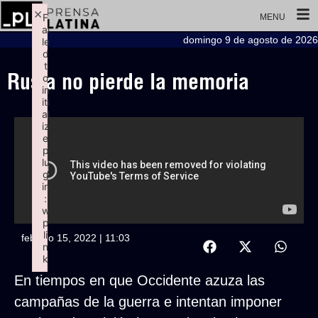
×
F
MENU
ai
domingo 9 de agosto de 2026
le
d
t
Rusia no pierde la memoria
o
in
iti
al
iz
e
p
lu
g
in
:
w
p
li
febrero 15, 2022 | 11:03
n
k
Failed to initialize plugin: wplink
En tiempos en que Occidente azuza las
campañas de la guerra e intentan imponer