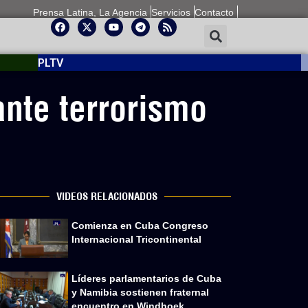
Prensa Latina, La Agencia
Servicios
Contacto
PLTV
ante terrorismo
VIDEOS RELACIONADOS
Comienza en Cuba Congreso
Internacional Tricontinental
Líderes parlamentarios de Cuba
y Namibia sostienen fraternal
encuentro en Windhoek