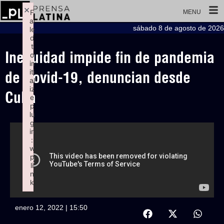
×
F
MENU
ai
sábado 8 de agosto de 2026
le
d
t
Inequidad impide fin de pandemia
o
in
iti
de Covid-19, denuncian desde
al
iz
Cuba
e
p
lu
g
in
:
w
p
li
n
k
Failed to initialize plugin: wplink
enero 12, 2022 | 15:50