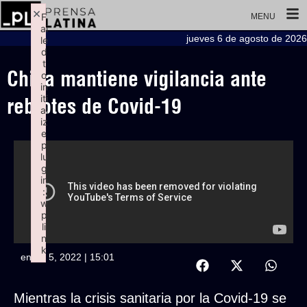
×
F
MENU
ai
jueves 6 de agosto de 2026
le
d
t
China mantiene vigilancia ante
o
in
iti
rebrotes de Covid-19
al
iz
e
p
lu
g
in
:
w
p
li
n
k
enero 5, 2022 | 15:01
Failed to initialize plugin: wplink
Mientras la crisis sanitaria por la Covid-19 se