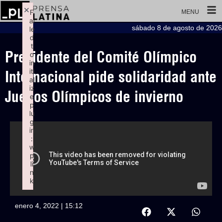
×
F
MENU
ai
sábado 8 de agosto de 2026
le
d
t
Presidente del Comité Olímpico
o
in
iti
Internacional pide solidaridad ante
al
iz
Juegos Olímpicos de invierno
e
p
lu
g
in
:
w
p
li
n
k
Failed to initialize plugin: wplink
enero 4, 2022 | 15:12