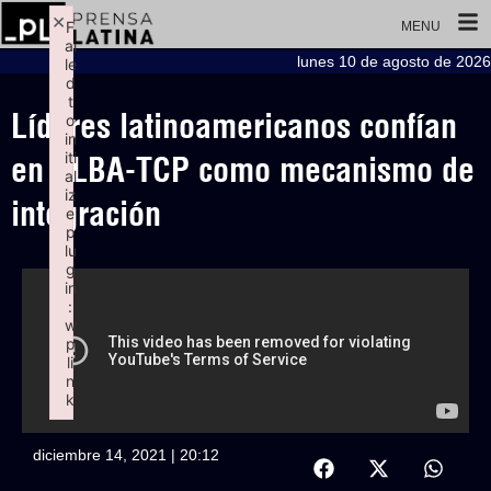
×
F
MENU
ai
lunes 10 de agosto de 2026
le
d
t
Líderes latinoamericanos confían
o
in
iti
en ALBA-TCP como mecanismo de
al
iz
integración
e
p
lu
g
in
:
w
p
li
n
k
Failed to initialize plugin: wplink
diciembre 14, 2021 | 20:12