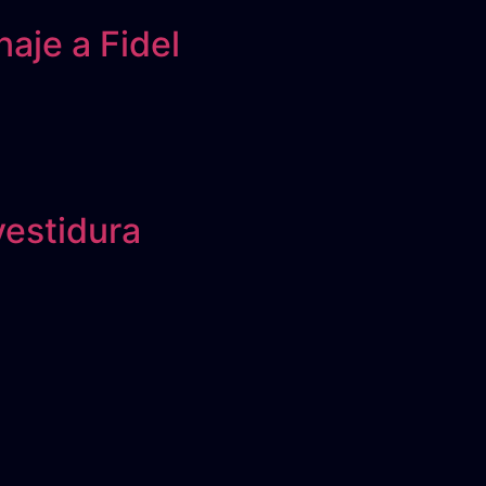
aje a Fidel
vestidura