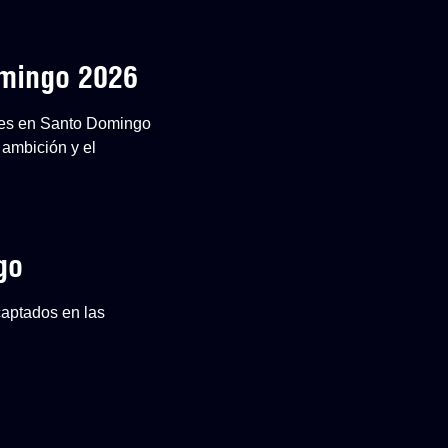
omingo 2026
ones en Santo Domingo
 ambición y el
go
captados en las