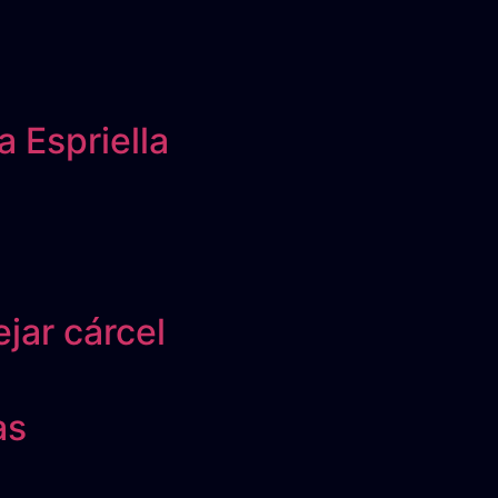
 Espriella
jar cárcel
as