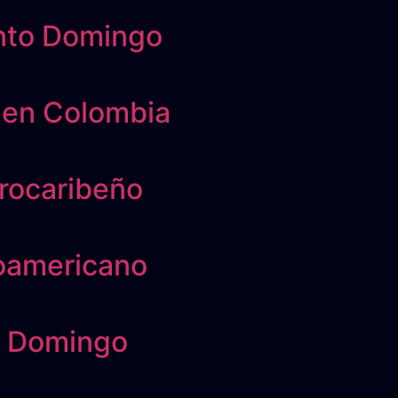
anto Domingo
z en Colombia
trocaribeño
roamericano
to Domingo