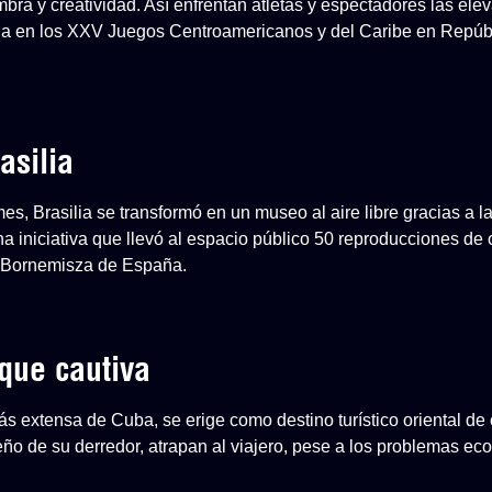
mbra y creatividad. Así enfrentan atletas y espectadores las el
a en los XXV Juegos Centroamericanos y del Caribe en Repúb
asilia
, Brasilia se transformó en un museo al aire libre gracias a l
na iniciativa que llevó al espacio público 50 reproducciones de
-Bornemisza de España.
que cautiva
s extensa de Cuba, se erige como destino turístico oriental de 
ueño de su derredor, atrapan al viajero, pese a los problemas e