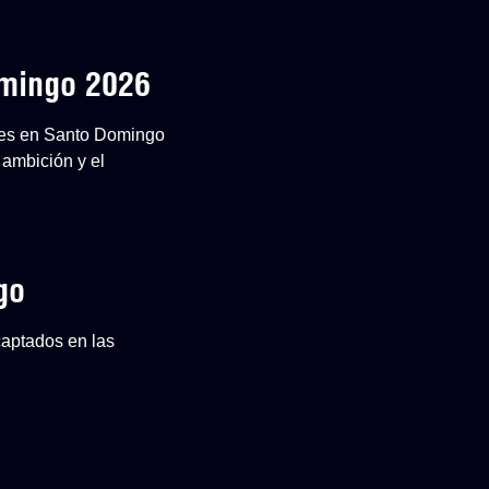
omingo 2026
ones en Santo Domingo
 ambición y el
go
captados en las