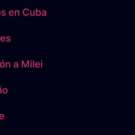
tos en Cuba
res
ón a Milei
ño
e