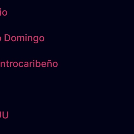
io
to Domingo
entrocaribeño
UU