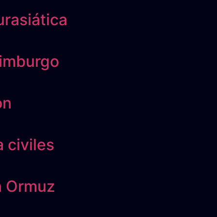
rasiática
rimburgo
on
 civiles
en Ormuz