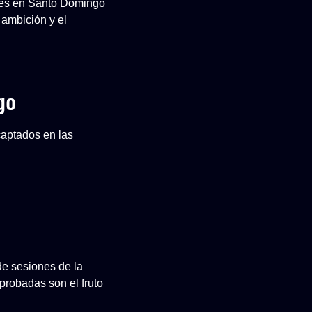
ones en Santo Domingo
 ambición y el
go
captados en las
de sesiones de la
robadas son el fruto