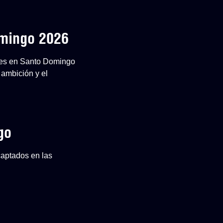
omingo 2026
ones en Santo Domingo
 ambición y el
go
captados en las