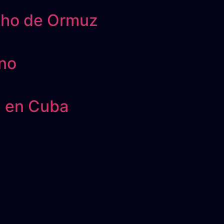
echo de Ormuz
ano
l en Cuba