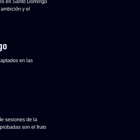
ones en Santo Domingo
 ambición y el
go
captados en las
de sesiones de la
robadas son el fruto