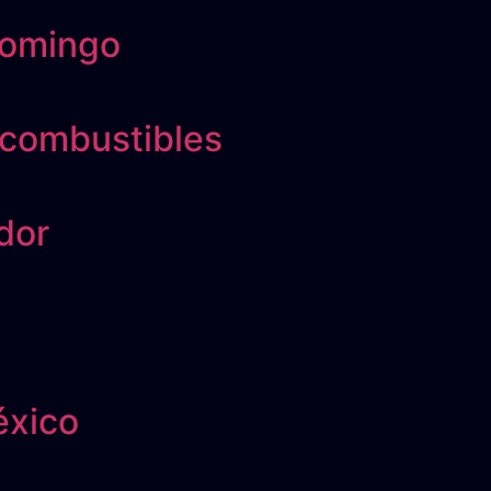
 Domingo
 combustibles
dor
éxico