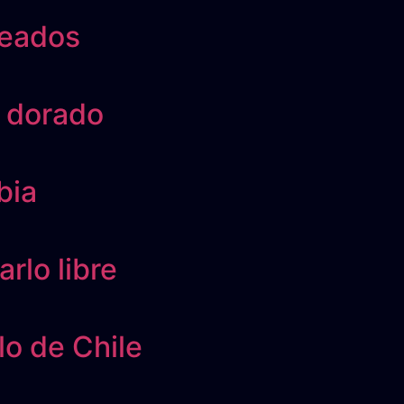
neados
e dorado
bia
rlo libre
lo de Chile