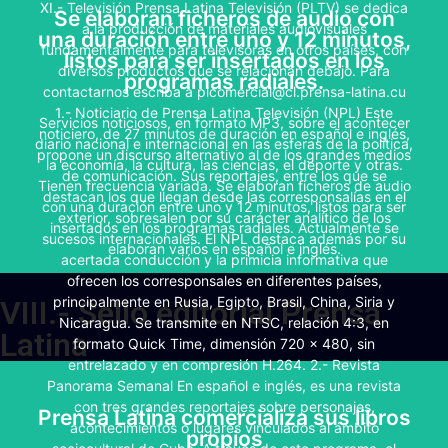
XI.- Televisión Prensa Latina Televisión (PLTV) se dedica
Se elaboran ficheros de audio con
a la producción de materiales audiovisuales
una duración entre uno y 12 minutos,
Ahora con servicios podcastcon
fundamentalmente para televisoras en otros países, con
listos para ser insertados en los
tematicas de interes
diversos productos que se relacionan debajo. Para
programas radiales.
contactarnos escriba a plcomercial@cl.prensa-latina.cu
Algunos materiales se descargan de manera gratuita, y
1.- Noticiario de Prensa Latina Televisión (NPL) Este
Servicios noticiosos, en formato MP3, sobre el acontecer
los otros mediante el sistema de usuario y contraseña
noticiero, de 27 minutos de duración en español e inglés,
diario nacional e internacional en las esferas de la política,
que es asignado a cada cliente. u
propone un discurso alternativo al de los grandes medios
la economía, la cultura, las ciencias, el deporte y otras.
de comunicación. Sus reportajes, entre los que se
Tienen frecuencia variada. Se elaboran ficheros de audio
destacan los que llegan desde las corresponsalías en el
CONTACTAR
con una duración entre uno y 12 minutos, listos para ser
exterior, sobresalen por su carácter analítico de los
insertados en los programas radiales. Actualmente se
sucesos internacionales. El NPL destaca además por su
elaboran varios en español e inglés.
acertada conducción y la primicia informativa que
ofrecen los corresponsales en diferentes países,
principalmente en Rusia, Egipto, Brasil, China, Siria y
VIII.- Sello editorial Prensa
Nicaragua. Se transmite en NTSC, relación 4:3, en
Latina
formato Quick Time, dimensión 720 x 480, sin
entrelazado y en compresión H.264. 2.- Revista
Panorama Semanal En español e inglés, es una revista
Servicios comercializados con
con tres grandes reportajes sobre personajes,
Prensa Latina comercializa sus libros
convenios:
acontecimientos o lugares vinculados al ámbito
propios