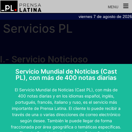
MENU
viernes 7 de agosto de 2026
Servicios PL
I.- Servicio Noticioso
Servicio Mundial de Noticias (Cast
PL), con más de 400 notas diarias
Para la negociación y contratación
El Servicio Mundial de Noticias (Cast PL), con más de
400 notas diarias y en los idiomas español, inglés,
Para contactarnos escriba a plcomercial@cl.prensa-
portugués, francés, italiano y ruso, es el servicio más
latina.cu
importante de Prensa Latina. El cliente lo puede recibir a
través de una o varias direcciones de correo electrónico
Crear correo
según desee. También le puede llegar de forma
fraccionada por área geográfica o temáticas específicas.