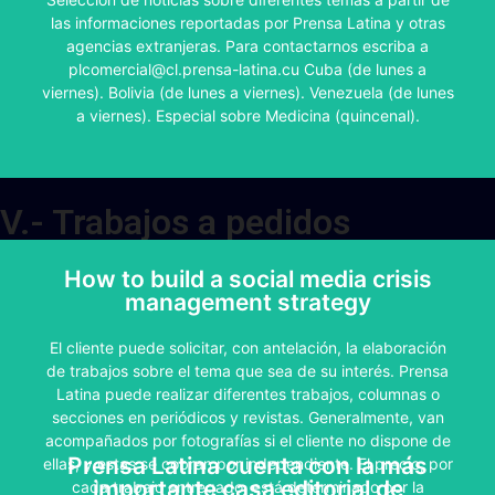
Latina y otras agencias extranjeras.
las informaciones reportadas por Prensa Latina y otras
agencias extranjeras. Para contactarnos escriba a
CONTRATAR
plcomercial@cl.prensa-latina.cu Cuba (de lunes a
viernes). Bolivia (de lunes a viernes). Venezuela (de lunes
a viernes). Especial sobre Medicina (quincenal).
V.- Trabajos a pedidos
How to build a social media crisis
Acuerdo fijando un precio para una
management strategy
cantidad determinada de trabajos al
mes.
El cliente puede solicitar, con antelación, la elaboración
de trabajos sobre el tema que sea de su interés. Prensa
Para clientes nacionales pueden ser trabajos referidos a
Latina puede realizar diferentes trabajos, columnas o
su empresa tanto dentro o fuera del país en plazas
secciones en periódicos y revistas. Generalmente, van
donde existen corresponsales de Prensa Latina.
acompañados por fotografías si el cliente no dispone de
Prensa Latina cuenta con la más
ellas, y estas se cobran por independiente. El precio, por
importante casa editorial de
CONTRATAR
cada trabajo entregado, está determinado por la