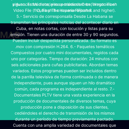
Cuba Internacional, la revista insignia del país que tiene el
y Avances Médicos, y los periódicos Orbe, Negocios en
alguno. Estos materiales se transmiten en formato Flash
propósito de dar a conocer la realidad actual de Cuba;
Video File (flv), Flash 8 o superior (Flash 8 and higher).
Cuba y The Havana Reporter.
Avances Médicos, revista especializada en medicina, y
5.- Servicio de corresponsalía Desde La Habana se
transmiten las principales noticias del acontecer diario en
las versiones digitales de Orbe, Negocios en Cuba y The
Havana Reporter, y otros suplementos propios de corte
Cuba, en notas cortas, con locución y listas para su
MAS
emisión. Tienen una duración de entre 30 y 90 segundos.
científico, cultural o deportivo), y otros soportes
Pueden incluir despedida personalizada. Su formato es
(Multimedia Enciclopedia de Cuba, el compendio más
.mov con compresión H.264. 6.- Paquetes temáticos
importante de todo lo referido a Cuba en formato
Compuestos por cuatro mini documentales, regidos cada
multimedia que se actualiza cada año; productos
televisivos; programación radial; y boletines electrónicos,
uno por categorías. Tiempo de duración: 24 minutos con
con informaciones turístico-comerciales dirigido a clientes
seis adicionales para cuñas publicitarias. Abordan temas
Ofrece los siguientes servicios:
variados. Estos programas pueden ser incluidos dentro
que necesiten informaciones sobre este sector).
de la parrilla televisiva de forma continuada o de manera
independiente, pues aunque siguen un hilo dramático
CONTACTAR
CONTACTAR
común, cada programa es independiente al resto. 7.-
Documentales PLTV tiene una vasta experiencia en la
producción de documentales de diversos temas, cuya
producción pone a disposición de sus clientes,
cediéndoles el derecho de transmisión de los mismos
durante un período de tiempo previamente pactado.
Cuenta con una amplia variedad de documentales que