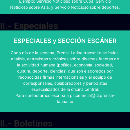
Ejemplo: Servicio Noticioso sobre Cuba, Servicio
Noticioso sobre Asia, y Servicio Noticioso sobre deportes.
II.- Especiales
ESPECIALES y SECCIÓN ESCÁNER
CONTENIDO ESPECIALES
Cada día de la semana, Prensa Latina transmite artículos,
análisis, entrevistas y crónicas sobre diversas facetas de
Especiales sobre política y economía, cultura, ,deporte,
la actividad humana (política, economía, sociedad,
ciencias, sobre temas de Cuba, Crónicas , Escáner
cultura, deporte, ciencias) que son elaborados por
reconocidas firmas internacionales y el equipo de
corresponsales, colaboradores y periodistas
CREAR CORREO
especializados de la oficina central.
Para contactarnos escriba a plcomercial@cl.prensa-
latina.cu
II.- Boletines