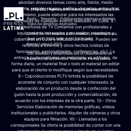
abordan diversos temas como arte, folclor, medio
ambiente, religión, música, política, deportes, entre otros.
© 2016-2023 Agencia Informativa Latinoamericana S.A.
Asimismo, puede elaborar para los interesados las
Radio – Televisión – Publicaciones impresas y digitales.
memorias de cualquier evento realizado en Cuba. 8.-
Todos los derechos reservados.
Coberturas de TV Contamos con profesionales y
equipamiento necesarios para realizar reportajes y
Calle E No.454 esquina a 19, Vedado, La Habana, Cuba.
coberturas en Cuba a solicitud del cliente. Pueden ser
Teléf: (+53) 7 838 3496, (+53) 7 838 3497
Prensa Latina © 2023 .
referidas a eventos y otros hechos (visitas de
funcionarios, personalidades, conferencias, etc). La
Sitio diseñado y desarrollado por el Departamento de
entrega pude realizarse en materiales ya editados, de
Desarrollo de la Dirección Técnica de Prensa Latina.
forma diaria, un material final o todo el material sin editar
para que el cliente lo modifique según sus necesidades.
9.- Coproducciones PLTV brinda la posibilidad de
acometer de conjunto con cualquier interesado, la
elaboración de un producto desde la confección del
guión hasta la post producción y comercialización, de
acuerdo con los intereses de la otra parte. 10.- Otros
Servicios Elaboración de memorias gráficas, videos
institucionales y publicitarios. Alquiler de cámaras y otros
equipos para filmación. XII.- Llamadas a los
corresponsales Se oferta la posibilidad de contar con una