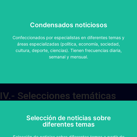
Diarios, Semanales, Mensuales
Condensados noticiosos
Seguridad pública- Titulares- -Deportivo -Síntesis Cuba.
-SAETA -Espectáculos -Panorama Económico
Confeccionados por especialistas en diferentes temas y
Internacional (PEI) -Financiero (Matutino y vespertino) -
áreas especializadas (política, economía, sociedad,
Resumen Económico Energético
cultura, deporte, ciencias). Tienen frecuencias diaria,
semanal y mensual.
CONTRATAR
IV.- Selecciones temáticas
Selección de noticias sobre
diferentes temas
Tematicas a partir de las
informaciones reportadas por Prensa
Selección de noticias sobre diferentes temas a partir de